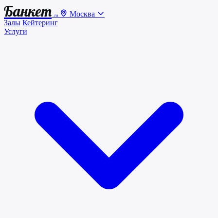
Банкет
Москва
.ru
Залы
Кейтеринг
Услуги