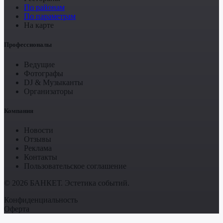
По районам
По параметрам
На карте
Профессионалы
Ведущие
Фотографы
DJ & Музыканты
Организаторы
Компания
Новости
Отзывы
Реклама
Контакты
Пользовательское соглашение
© 2026 БАНКЕТ. Эстетика событий.
Конфиденциальность
Оферта