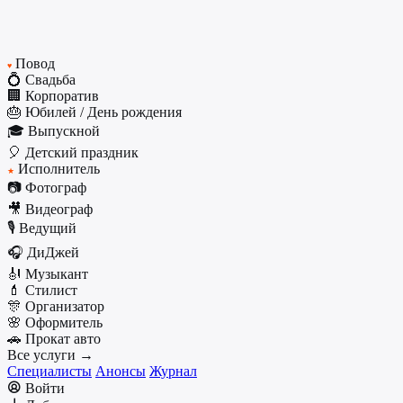
Повод
♥
💍 Свадьба
🏢 Корпоратив
🎂 Юбилей / День рождения
🎓 Выпускной
🎈 Детский праздник
Исполнитель
★
📷 Фотограф
🎥 Видеограф
🎙️ Ведущий
🎧 ДиДжей
🎻 Музыкант
💄 Стилист
🎊 Организатор
🌸 Оформитель
🚗 Прокат авто
Все услуги →
Специалисты
Анонсы
Журнал
Войти