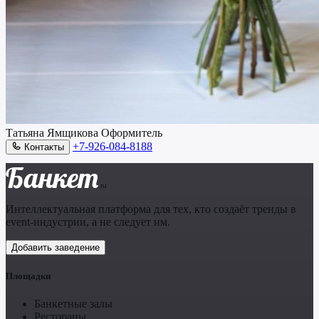
Татьяна Ямщикова
Оформитель
+7-926-084-8188
Контакты
Банкет
.ru
Интеллектуальная платформа для тех, кто создаёт тренды в
event-индустрии, а не следует им.
Добавить заведение
Площадки
Банкетные залы
Рестораны