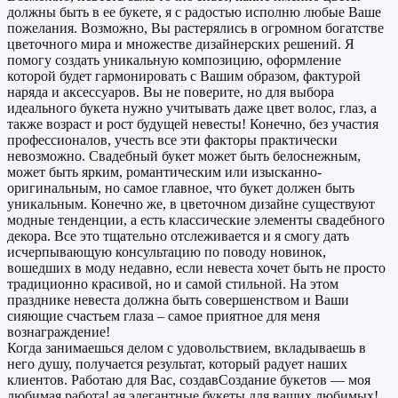
должны быть в ее букете, я с радостью исполню любые Ваше
пожелания. Возможно, Вы растерялись в огромном богатстве
цветочного мира и множестве дизайнерских решений. Я
помогу создать уникальную композицию, оформление
которой будет гармонировать с Вашим образом, фактурой
наряда и аксессуаров. Вы не поверите, но для выбора
идеального букета нужно учитывать даже цвет волос, глаз, а
также возраст и рост будущей невесты! Конечно, без участия
профессионалов, учесть все эти факторы практически
невозможно. Свадебный букет может быть белоснежным,
может быть ярким, романтическим или изысканно-
оригинальным, но самое главное, что букет должен быть
уникальным. Конечно же, в цветочном дизайне существуют
модные тенденции, а есть классические элементы свадебного
декора. Все это тщательно отслеживается и я смогу дать
исчерпывающую консультацию по поводу новинок,
вошедших в моду недавно, если невеста хочет быть не просто
традиционно красивой, но и самой стильной. На этом
празднике невеста должна быть совершенством и Ваши
сияющие счастьем глаза – самое приятное для меня
вознаграждение!
Когда занимаешься делом с удовольствием, вкладываешь в
него душу, получается результат, который радует наших
клиентов. Работаю для Вас, создавСоздание букетов — моя
любимая работа! ая элегантные букеты для ваших любимых!