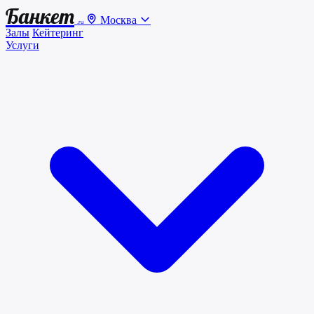
Банкет
Москва
.ru
Залы
Кейтеринг
Услуги