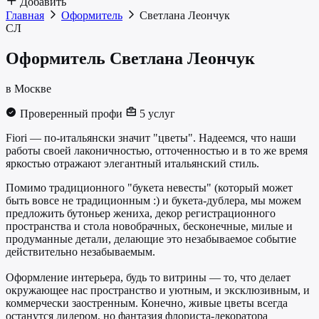
Добавить
Главная
Оформитель
Светлана Леончук
СЛ
Оформитель
Светлана Леончук
в Москве
Проверенный профи
5 услуг
Fiori — по-итальянски значит "цветы". Надеемся, что наши
работы своей лаконичностью, отточенностью и в то же время
яркостью отражают элегантный итальянский стиль.
Помимо традиционного "букета невесты" (который может
быть вовсе не традиционным :) и букета-дублера, мы можем
предложить бутоньер жениха, декор регистрационного
пространства и стола новобрачных, бесконечные, милые и
продуманные детали, делающие это незабываемое событие
действительно незабываемым.
Оформление интерьера, будь то витрины — то, что делает
окружающее нас пространство и уютным, и эксклюзивным, и
коммерчески заостренным. Конечно, живые цветы всегда
останутся лидером, но фантазия флориста-декоратора