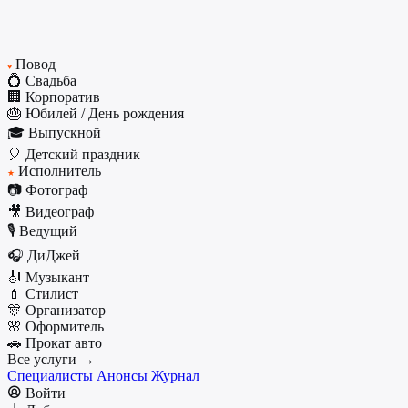
Повод
♥
💍 Свадьба
🏢 Корпоратив
🎂 Юбилей / День рождения
🎓 Выпускной
🎈 Детский праздник
Исполнитель
★
📷 Фотограф
🎥 Видеограф
🎙️ Ведущий
🎧 ДиДжей
🎻 Музыкант
💄 Стилист
🎊 Организатор
🌸 Оформитель
🚗 Прокат авто
Все услуги →
Специалисты
Анонсы
Журнал
Войти