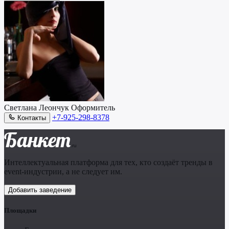
Светлана Леончук
Оформитель
+7-925-298-8378
Контакты
Банкет
.ru
Интеллектуальная платформа для тех, кто создаёт тренды в
event-индустрии, а не следует им.
Добавить заведение
Площадки