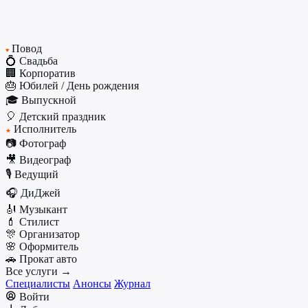
Повод
♥
💍 Свадьба
🏢 Корпоратив
🎂 Юбилей / День рождения
🎓 Выпускной
🎈 Детский праздник
Исполнитель
★
📷 Фотограф
🎥 Видеограф
🎙️ Ведущий
🎧 ДиДжей
🎻 Музыкант
💄 Стилист
🎊 Организатор
🌸 Оформитель
🚗 Прокат авто
Все услуги →
Специалисты
Анонсы
Журнал
Войти