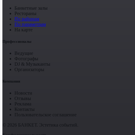
Банкетные залы
Рестораны
По районам
По параметрам
На карте
Профессионалы
Ведущие
Фотографы
DJ & Музыканты
Организаторы
Компания
Новости
Отзывы
Реклама
Контакты
Пользовательское соглашение
© 2026 БАНКЕТ. Эстетика событий.