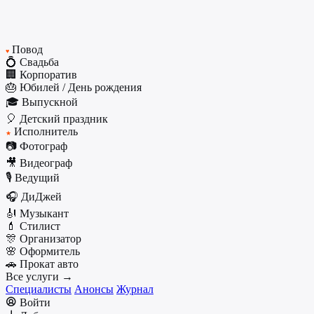
Повод
♥
💍 Свадьба
🏢 Корпоратив
🎂 Юбилей / День рождения
🎓 Выпускной
🎈 Детский праздник
Исполнитель
★
📷 Фотограф
🎥 Видеограф
🎙️ Ведущий
🎧 ДиДжей
🎻 Музыкант
💄 Стилист
🎊 Организатор
🌸 Оформитель
🚗 Прокат авто
Все услуги →
Специалисты
Анонсы
Журнал
Войти