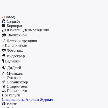
Повод
♥
💍 Свадьба
🏢 Корпоратив
🎂 Юбилей / День рождения
🎓 Выпускной
🎈 Детский праздник
Исполнитель
★
📷 Фотограф
🎥 Видеограф
🎙️ Ведущий
🎧 ДиДжей
🎻 Музыкант
💄 Стилист
🎊 Организатор
🌸 Оформитель
🚗 Прокат авто
Все услуги →
Специалисты
Анонсы
Журнал
Войти