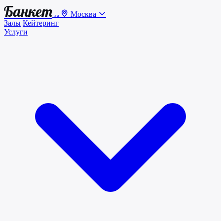
Банкет
Москва
.ru
Залы
Кейтеринг
Услуги