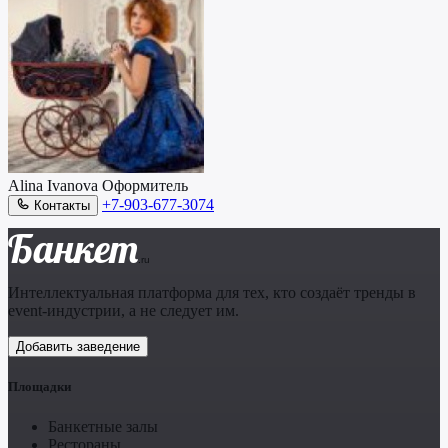
Alina Ivanova
Оформитель
+7-903-677-3074
Контакты
Банкет
.ru
Интеллектуальная платформа для тех, кто создаёт тренды в
event-индустрии, а не следует им.
Добавить заведение
Площадки
Банкетные залы
Рестораны