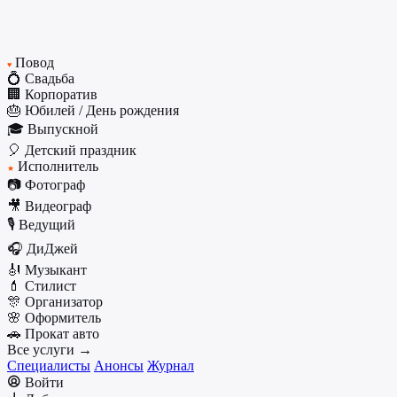
Повод
♥
💍 Свадьба
🏢 Корпоратив
🎂 Юбилей / День рождения
🎓 Выпускной
🎈 Детский праздник
Исполнитель
★
📷 Фотограф
🎥 Видеограф
🎙️ Ведущий
🎧 ДиДжей
🎻 Музыкант
💄 Стилист
🎊 Организатор
🌸 Оформитель
🚗 Прокат авто
Все услуги →
Специалисты
Анонсы
Журнал
Войти