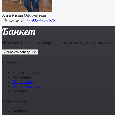
А а а Nissan
Оформитель
+7-905-476-7676
Контакты
Банкет
.ru
Интеллектуальная платформа для тех, кто создаёт тренды в even
Добавить заведение
Площадки
Банкетные залы
Рестораны
По районам
По параметрам
На карте
Профессионалы
Ведущие