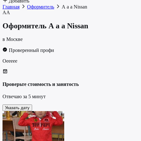
Добавить
Главная
Оформитель
А а а Nissan
АА
Оформитель
А а а Nissan
в Москве
Проверенный профи
Оеееее
Проверьте стоимость и занятость
Отвечаю за 5 минут
Указать дату