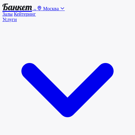
Банкет
Москва
.ru
Залы
Кейтеринг
Услуги