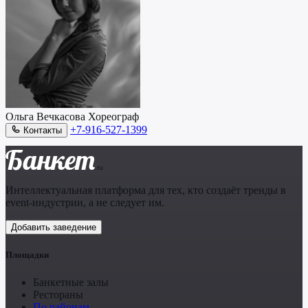
Ольга Вечкасова
Хореограф
+7-916-527-1399
Контакты
Банкет
.ru
Интеллектуальная платформа для тех, кто создаёт тренды в
event-индустрии, а не следует им.
Добавить заведение
Площадки
Банкетные залы
Рестораны
По районам