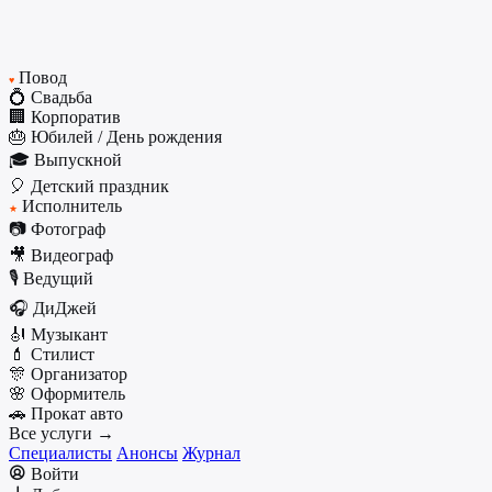
Повод
♥
💍 Свадьба
🏢 Корпоратив
🎂 Юбилей / День рождения
🎓 Выпускной
🎈 Детский праздник
Исполнитель
★
📷 Фотограф
🎥 Видеограф
🎙️ Ведущий
🎧 ДиДжей
🎻 Музыкант
💄 Стилист
🎊 Организатор
🌸 Оформитель
🚗 Прокат авто
Все услуги →
Специалисты
Анонсы
Журнал
Войти