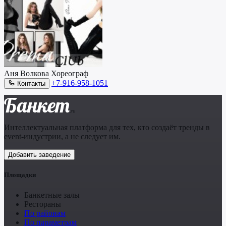
Аня Волкова
Хореограф
+7-916-958-1051
Контакты
Банкет
.ru
Интеллектуальная платформа для тех, кто создаёт тренды в
event-индустрии, а не следует им.
Добавить заведение
Площадки
Банкетные залы
Рестораны
По районам
По параметрам