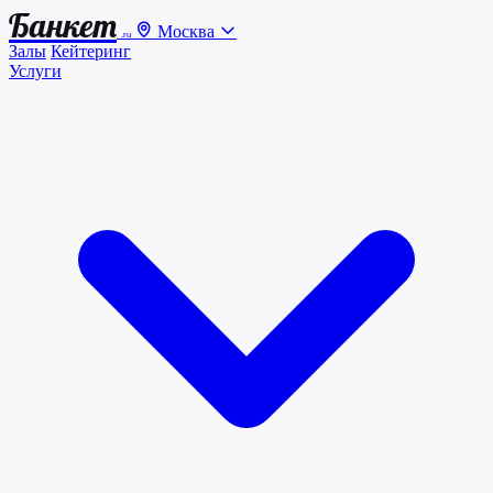
Банкет
Москва
.ru
Залы
Кейтеринг
Услуги