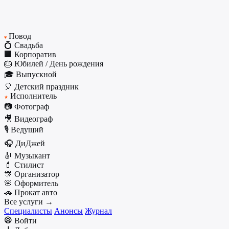
Повод
♥
💍 Свадьба
🏢 Корпоратив
🎂 Юбилей / День рождения
🎓 Выпускной
🎈 Детский праздник
Исполнитель
★
📷 Фотограф
🎥 Видеограф
🎙️ Ведущий
🎧 ДиДжей
🎻 Музыкант
💄 Стилист
🎊 Организатор
🌸 Оформитель
🚗 Прокат авто
Все услуги →
Специалисты
Анонсы
Журнал
Войти