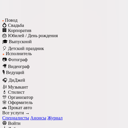
Повод
♥
💍 Свадьба
🏢 Корпоратив
🎂 Юбилей / День рождения
🎓 Выпускной
🎈 Детский праздник
Исполнитель
★
📷 Фотограф
🎥 Видеограф
🎙️ Ведущий
🎧 ДиДжей
🎻 Музыкант
💄 Стилист
🎊 Организатор
🌸 Оформитель
🚗 Прокат авто
Все услуги →
Специалисты
Анонсы
Журнал
Войти