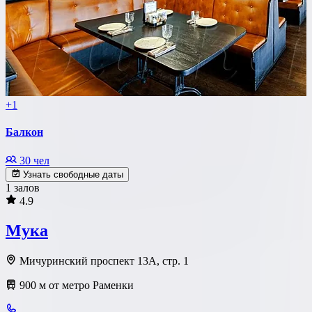
+1
Балкон
30 чел
Узнать свободные даты
1 залов
4.9
Мука
Мичуринский проспект 13А, стр. 1
900 м от метро Раменки