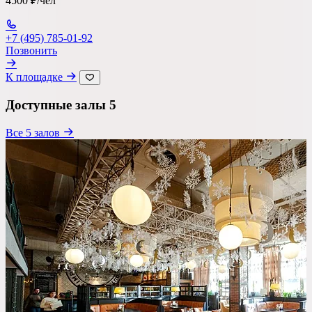
4500 ₽/чел
Ресторан
+7 (495) 785-01-92
Банкетный зал
Позвонить
Лофт
К площадке
Веранда / Шатер
Доступные залы
5
Вместимость
Все 5 залов
до 150 чел
Бюджет на персону
—
Важные условия
Танцпол