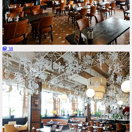
Со сценой
Со своим алкоголем
С живой музыкой
С панорамным видом
С детской комнатой
38
С шоу программой
Своя парковка
Сбросить все фильтры
Показать
100
площадок