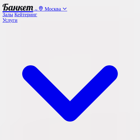
Банкет
Москва
.ru
Залы
Кейтеринг
Услуги