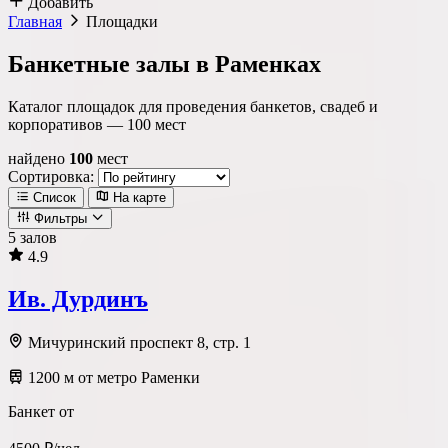
Добавить
Главная
Площадки
Банкетные залы в Раменках
Каталог площадок для проведения банкетов, свадеб и
корпоративов —
100
мест
найдено
100
мест
Сортировка:
Список
На карте
Фильтры
5 залов
4.9
Локация
Ив. Дурдинъ
Метро
Район
Округ
Мичуринский проспект 8, стр. 1
1200 м от метро Раменки
Тип площадки
Банкет от