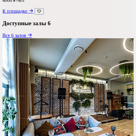
4000 ₽/чел
Ресторан
К площадке
Банкетный зал
Доступные залы
6
Лофт
Все 6 залов
Веранда / Шатер
Вместимость
до 150 чел
Бюджет на персону
—
Важные условия
Танцпол