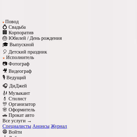
Повод
♥
💍 Свадьба
🏢 Корпоратив
🎂 Юбилей / День рождения
🎓 Выпускной
🎈 Детский праздник
Исполнитель
★
📷 Фотограф
🎥 Видеограф
🎙️ Ведущий
🎧 ДиДжей
🎻 Музыкант
💄 Стилист
🎊 Организатор
🌸 Оформитель
🚗 Прокат авто
Все услуги →
Специалисты
Анонсы
Журнал
Войти