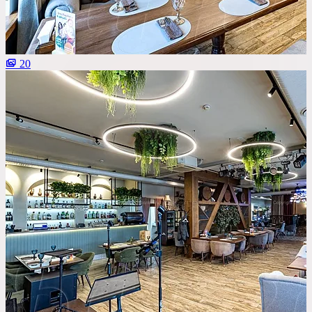
Со сценой
Со своим алкоголем
С живой музыкой
20
С панорамным видом
С детской комнатой
С шоу программой
Своя парковка
Сбросить все фильтры
Показать
100
площадок