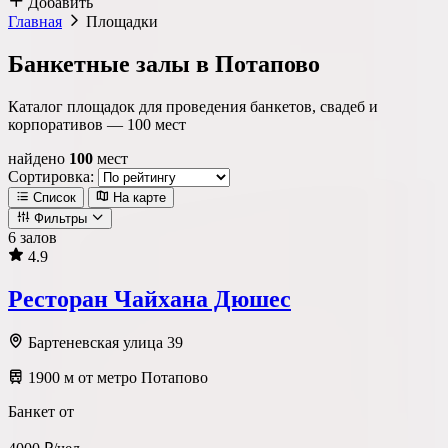
Добавить
Главная
Площадки
Банкетные залы в Потапово
Каталог площадок для проведения банкетов, свадеб и
корпоративов —
100
мест
найдено
100
мест
Сортировка:
Список
На карте
Фильтры
6 залов
4.9
Локация
Ресторан Чайхана Дюшес
Метро
Район
Округ
Бартеневская улица 39
1900 м от метро Потапово
Тип площадки
Банкет от