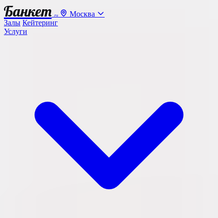
Банкет
Москва
.ru
Залы
Кейтеринг
Услуги