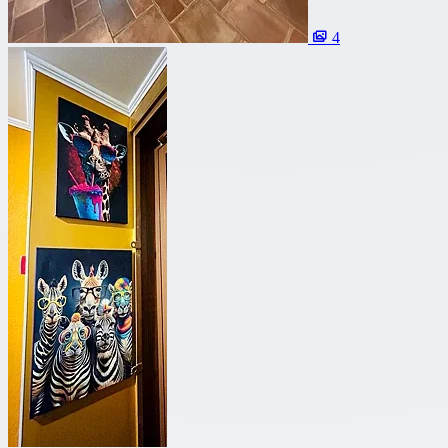
Со своим алкоголем
4
С живой музыкой
С панорамным видом
С детской комнатой
С шоу программой
Своя парковка
Сбросить все фильтры
Показать
42
площадок