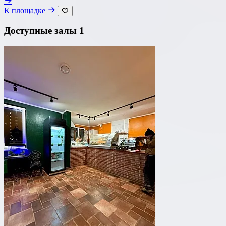
К площадке
Банкетный зал
Доступные залы
1
Лофт
Веранда / Шатер
Вместимость
до 150 чел
Бюджет на персону
—
Важные условия
Танцпол
Со сценой