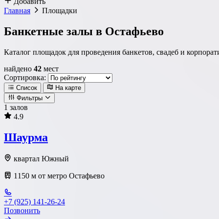
Добавить
Главная
Площадки
Банкетные залы в Остафьево
Каталог площадок для проведения банкетов, свадеб и корпора
найдено
42
мест
Сортировка:
Список
На карте
Фильтры
1 залов
4.9
Локация
Шаурма
Метро
Район
Округ
квартал Южный
1150 м от метро Остафьево
Тип площадки
+7 (925) 141-26-24
Позвонить
Ресторан