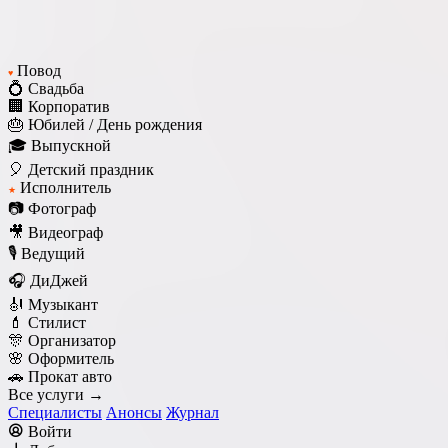
Повод
♥
💍 Свадьба
🏢 Корпоратив
🎂 Юбилей / День рождения
🎓 Выпускной
🎈 Детский праздник
Исполнитель
★
📷 Фотограф
🎥 Видеограф
🎙️ Ведущий
🎧 ДиДжей
🎻 Музыкант
💄 Стилист
🎊 Организатор
🌸 Оформитель
🚗 Прокат авто
Все услуги →
Специалисты
Анонсы
Журнал
Войти