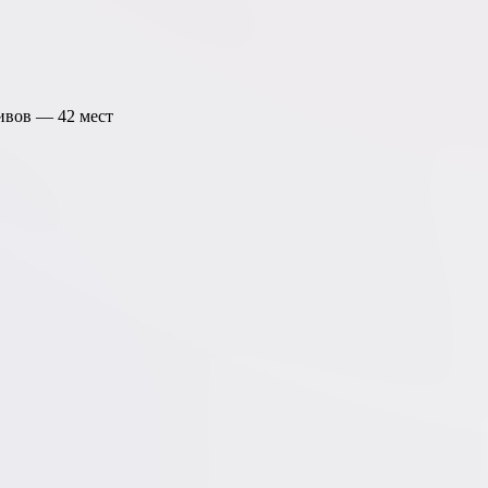
тивов —
42
мест