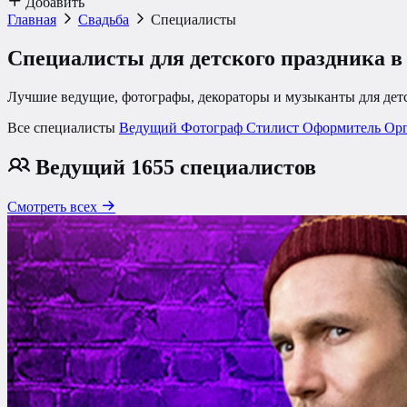
Добавить
Главная
Свадьба
Специалисты
Специалисты
для детского праздника 
Лучшие ведущие, фотографы, декораторы и музыканты для де
Все специалисты
Ведущий
Фотограф
Стилист
Оформитель
Ор
Ведущий
1655 специалистов
Смотреть всех