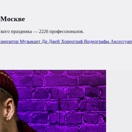
в Москве
тского праздника —
2226 профессионалов
.
ганизатор
Музыкант
Ди Джей
Хореограф
Видеографы
Аксессуа