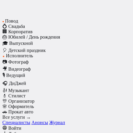
Повод
♥
💍 Свадьба
🏢 Корпоратив
🎂 Юбилей / День рождения
🎓 Выпускной
🎈 Детский праздник
Исполнитель
★
📷 Фотограф
🎥 Видеограф
🎙️ Ведущий
🎧 ДиДжей
🎻 Музыкант
💄 Стилист
🎊 Организатор
🌸 Оформитель
🚗 Прокат авто
Все услуги →
Специалисты
Анонсы
Журнал
Войти