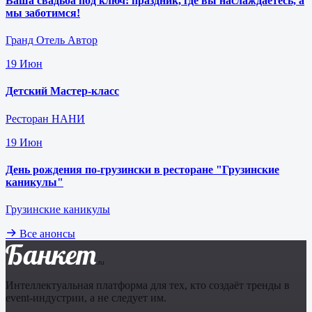
Ваша свадьба под ключ: праздник, где вы наслаждаетесь, а
мы заботимся!
Гранд Отель Автор
19
Июн
Детский Мастер-класс
Ресторан НАНИ
19
Июн
День рождения по-грузински в ресторане "Грузинские
каникулы"
Грузинские каникулы
Все анонсы
Банкет
.ru
Интеллектуальная платформа для тех, кто создаёт тренды в
event-индустрии, а не следует им.