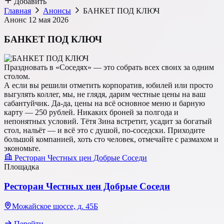
Добавить
Главная
Анонсы
БАНКЕТ ПОД КЛЮЧ
Анонс
12 мая 2026
БАНКЕТ ПОД КЛЮЧ
Праздновать в «Соседях» — это собрать всех своих за одним
столом.
А если вы решили отметить корпоратив, юбилей или просто
выгулять коллег, мы, не глядя, дарим честные цены на ваш
сабантуйчик. Да-да, цены на всё основное меню и барную
карту — 250 рублей. Никаких броней за полгода и
непонятных условий. Тётя Зина встретит, усадит за богатый
стол, нальёт — и всё это с душой, по-соседски. Приходите
большой компанией, хоть сто человек, отмечайте с размахом и
экономьте.
Ресторан Честных цен Добрые Соседи
Площадка
Ресторан Честных цен Добрые Соседи
Можайское шоссе, д. 45Б
Перейти