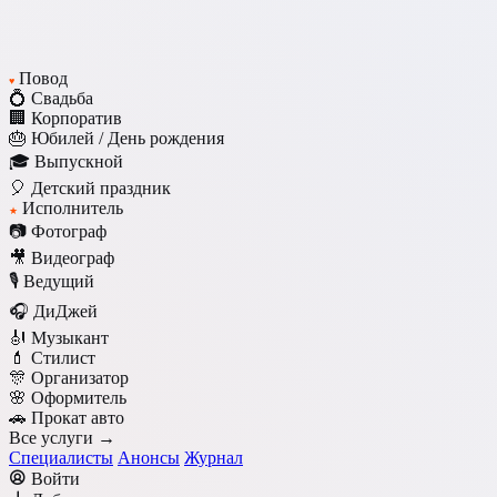
Повод
♥
💍 Свадьба
🏢 Корпоратив
🎂 Юбилей / День рождения
🎓 Выпускной
🎈 Детский праздник
Исполнитель
★
📷 Фотограф
🎥 Видеограф
🎙️ Ведущий
🎧 ДиДжей
🎻 Музыкант
💄 Стилист
🎊 Организатор
🌸 Оформитель
🚗 Прокат авто
Все услуги →
Специалисты
Анонсы
Журнал
Войти