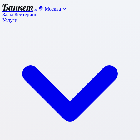
Банкет
Москва
.ru
Залы
Кейтеринг
Услуги