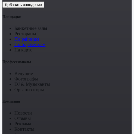
Добавить заведение
Площадки
Банкетные залы
Рестораны
По районам
По параметрам
На карте
Профессионалы
Ведущие
Фотографы
DJ & Музыканты
Организаторы
Компания
Новости
Отзывы
Реклама
Контакты